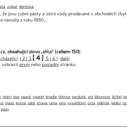
sta
,
zubař
,
dentista
, že jsou zubní pasty a ústní vody prodávané v obchodech zby
te návody z roku 1880,…
cz, obsahující slovo „
sh\o
“ (celkem 150):
[ 4 ]
cházející
|
2
|
3
5
|
6
|
další
, zobrazit
první
nebo
poslední
stránku.
e
,
telecí
,
sssr
,
opavě
,
cigaret
,
letadla
,
štěnice
,
pardubic
,
xid
,
šikovnost
,
léčitel
,
le
tul
,
maso
,
kutná
,
zabil
,
otrava
,
cena
,
víno
,
vysvědčení
,
úcta
,
vídensk
,
jablko
,
če
,
vlasy