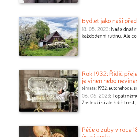
Bydlet jako naši pře
18. 05. 2023
: Naše dnešní
každodenní rutinu. Ale 
Rok 1932: Řidič přej
je vinen nebo nevine
témata:
1932
,
autonehoda
,
s
06. 06. 2023
: I opatrném
Zaslouží si ale řidič trest
Péče o zuby v roce 
ústní vody