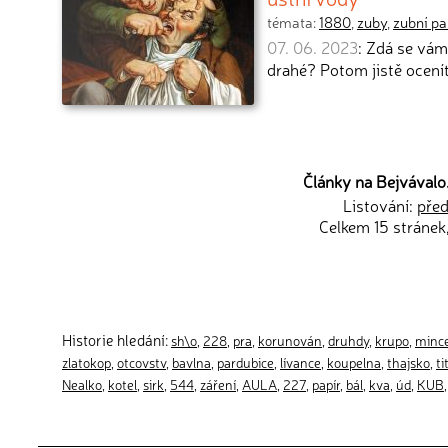
témata:
1880
,
zuby
,
zubní pa
07. 06. 2023
: Zdá se vám
drahé? Potom jistě ocení
Články na Bejvávalo.
Listování:
před
Celkem 15 stránek
Historie hledání:
sh\o
,
228
,
pra
,
korunován
,
druhdy
,
krupo
,
minc
zlatokop
,
otcovstv
,
bavlna
,
pardubice
,
lívance
,
koupelna
,
thajsko
,
ti
Nealko
,
kotel
,
sirk
,
544
,
záření
,
AULA
,
227
,
papír
,
bál
,
kva
,
úd
,
KUB