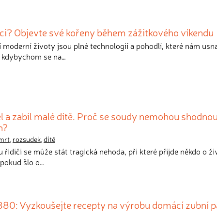
dci? Objevte své kořeny během zážitkového víkendu
 moderní životy jsou plné technologií a pohodlí, které nám usn
co kdybychom se na…
el a zabil malé dítě. Proč se soudy nemohou shodnou
n?
mrt
,
rozsudek
,
dítě
u řidiči se může stát tragická nehoda, při které přijde někdo o ži
, pokud šlo o…
1880: Vyzkoušejte recepty na výrobu domácí zubní p