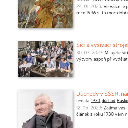
24. 01. 2023
: Ve válce j
roce 1936 si to moc dobř
Šicí a vyšívací stroje
30. 03. 2023
: Milujete ši
výtvory aspoň přivydělat
Důchody v SSSR: nárok
témata:
1930
,
důchod
,
Rusk
12. 05. 2023
: Zajímá vás
článek z roku 1930 vám n