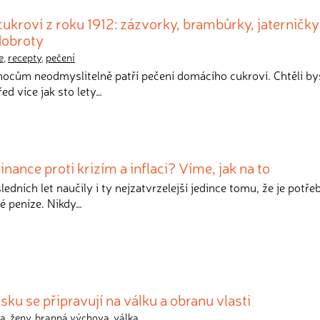
ukroví z roku 1912: zázvorky, brambůrky, jaterničky 
dobroty
e
,
recepty
,
pečení
ocům neodmyslitelně patří pečení domácího cukroví. Chtěli by
ed více jak sto lety…
inance proti krizím a inflaci? Víme, jak na to
ledních let naučily i ty nejzatvrzelejší jedince tomu, že je potře
é peníze. Nikdy…
ku se připravují na válku a obranu vlasti
a
,
ženy
,
branná výchova
,
válka