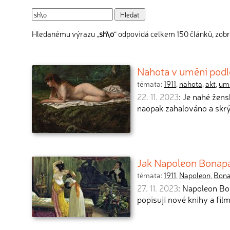
Hledanému výrazu „
sh\o
“ odpovídá celkem 150 článků, zobr
Nahota v umění podle
témata:
1911
,
nahota
,
akt
,
um
22. 11. 2023
: Je nahé žen
naopak zahalováno a skrý
Jak Napoleon Bonapar
témata:
1911
,
Napoleon
,
Bona
27. 11. 2023
: Napoleon Bo
popisují nové knihy a film