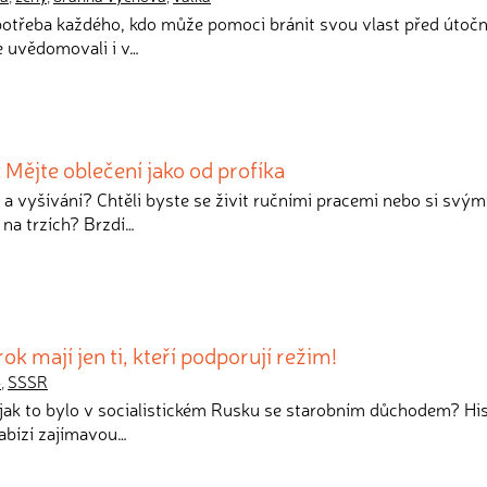
e potřeba každého, kdo může pomoci bránit svou vlast před útoč
e uvědomovali i v…
: Mějte oblečení jako od profíka
tí a vyšívání? Chtěli byste se živit ručními pracemi nebo si svým
 na trzích? Brzdí…
 mají jen ti, kteří podporují režim!
o
,
SSSR
, jak to bylo v socialistickém Rusku se starobním důchodem? Hi
abízí zajímavou…