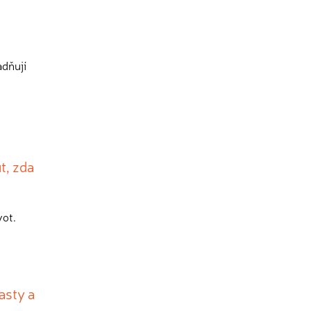
adňují
t, zda
vot.
asty a