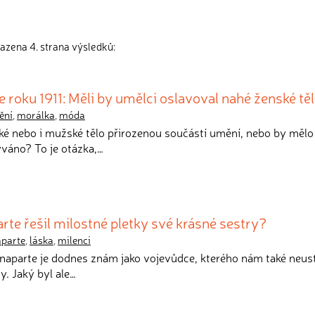
azena 4. strana výsledků:
 roku 1911: Měli by umělci oslavoval nahé ženské tě
ění
,
morálka
,
móda
ské nebo i mužské tělo přirozenou součástí umění, nebo by mělo
váno? To je otázka,…
te řešil milostné pletky své krásné sestry?
parte
,
láska
,
milenci
naparte je dodnes znám jako vojevůdce, kterého nám také neus
y. Jaký byl ale…