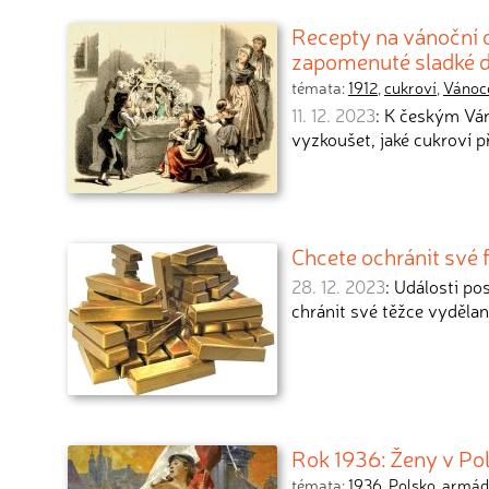
Recepty na vánoční c
zapomenuté sladké 
témata:
1912
,
cukroví
,
Vánoc
11. 12. 2023
: K českým Ván
vyzkoušet, jaké cukroví př
Chcete ochránit své f
28. 12. 2023
: Události pos
chránit své těžce vydělan
Rok 1936: Ženy v Pols
témata:
1936
,
Polsko
,
armád