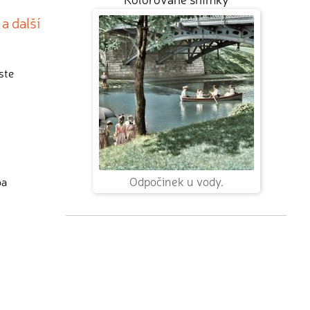
a další
ste
Odpočinek u vody.
ba