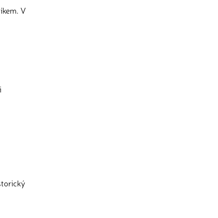
níkem. V
i
storický