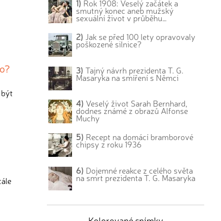
1)
Rok 1908: Veselý začátek a
smutný konec aneb mužský
sexuální život v průběhu…
2)
Jak se před 100 lety opravovaly
poškozené silnice?
lo?
3)
Tajný návrh prezidenta T. G.
Masaryka na smíření s Němci
 být
4)
Veselý život Sarah Bernhard,
dodnes známé z obrazů Alfonse
Muchy
5)
Recept na domácí bramborové
chipsy z roku 1936
6)
Dojemné reakce z celého světa
na smrt prezidenta T. G. Masaryka
tále
Kolorované snímky