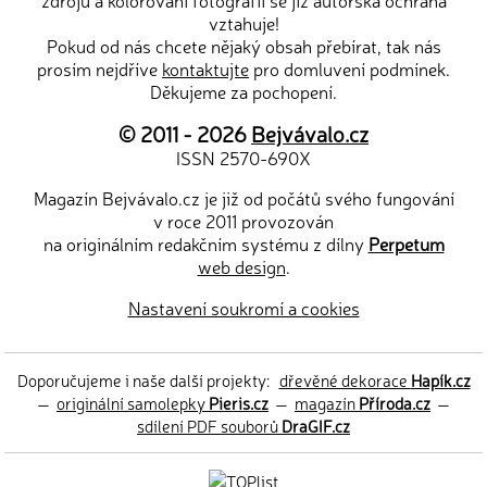
zdrojů a kolorování fotografií se již autorská ochrana
vztahuje!
Pokud od nás chcete nějaký obsah přebírat, tak nás
prosím nejdříve
kontaktujte
pro domluvení podmínek.
Děkujeme za pochopení.
© 2011 - 2026
Bejvávalo.cz
ISSN 2570-690X
Magazín Bejvávalo.cz je již od počátů svého fungování
v roce 2011 provozován
na originálním redakčním systému z dílny
Perpetum
web design
.
Nastavení soukromí a cookies
Doporučujeme i naše další projekty:
dřevěné dekorace
Hapík.cz
—
originální samolepky
Pieris.cz
—
magazín
Příroda.cz
—
sdílení PDF souborů
DraGIF.cz