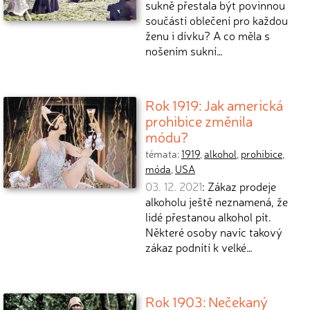
sukně přestala být povinnou
součástí oblečení pro každou
ženu i dívku? A co měla s
nošením sukní…
Rok 1919: Jak americká
prohibice změnila
módu?
témata:
1919
,
alkohol
,
prohibice
,
móda
,
USA
03. 12. 2021
: Zákaz prodeje
alkoholu ještě neznamená, že
lidé přestanou alkohol pít.
Některé osoby navíc takový
zákaz podnítí k velké…
Rok 1903: Nečekaný