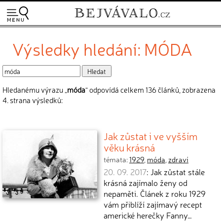
Výsledky hledání: MÓDA
Hledanému výrazu „
móda
“ odpovídá celkem 136 článků, zobrazena
4. strana výsledků:
Jak zůstat i ve vyšším
věku krásná
témata:
1929
,
móda
,
zdraví
20. 09. 2017
: Jak zůstat stále
krásná zajímalo ženy od
nepaměti. Článek z roku 1929
vám přiblíží zajímavý recept
americké herečky Fanny…