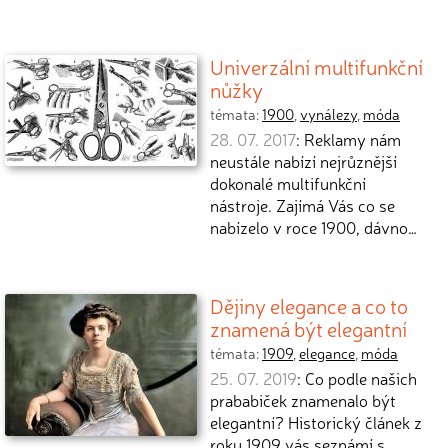
Univerzální multifunkční
nůžky
témata:
1900
,
vynálezy
,
móda
28. 07. 2017
: Reklamy nám
neustále nabízí nejrůznější
dokonalé multifunkční
nástroje. Zajímá Vás co se
nabízelo v roce 1900, dávno…
Dějiny elegance a co to
znamená být elegantní
témata:
1909
,
elegance
,
móda
25. 07. 2019
: Co podle našich
prababiček znamenalo být
elegantní? Historický článek z
roku 1909 vás seznámí s