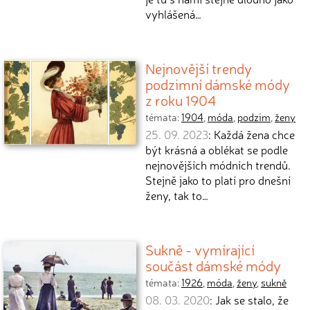
vyhlášená…
Nejnovější trendy
podzimní dámské módy
z roku 1904
témata:
1904
,
móda
,
podzim
,
ženy
25. 09. 2023
: Každá žena chce
být krásná a oblékat se podle
nejnovějších módních trendů.
Stejně jako to platí pro dnešní
ženy, tak to…
Sukně - vymírající
součást dámské módy
témata:
1926
,
móda
,
ženy
,
sukně
08. 03. 2020
: Jak se stalo, že