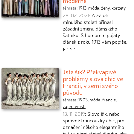
moderně
témata:
1913
,
móda
,
ženy
,
korzety
28. 02. 2021
: Začátek
minulého století přinesl
zásadní změnu dámského
šatníku. S humorem pojatý
článek z roku 1913 vám popíše,
jak se…
Jste šik? Překvapivé
problémy slova chic ve
Francii, v zemi svého
původu
témata:
1903
,
móda
,
francie
,
zajímavosti
13. 11. 2019
: Slovo šik, nebo
správně francouzky chic, pro
označení někoho elegantního
je tu s námi stejně dlouho jako