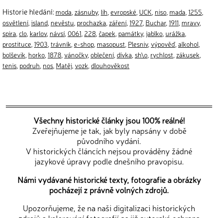
Historie hledání:
moda
,
zásnuby
,
líh
,
evropské
,
UCK
,
niso
,
mada
,
1255
,
osvětlení
,
island
,
nevěstu
,
prochazka
,
záření
,
1927
,
Buchar
,
1911
,
mravy
,
spira
,
clo
,
karlov
,
návsí
,
0061
,
228
,
čapek
,
památky
,
jablko
,
urážka
,
prostituce
,
1903
,
trávník
,
e-shop
,
masopust
,
Plesniv
,
výpověď
,
alkohol
,
bolševik
,
horko
,
1878
,
vánočky
,
oblečení
,
dívka
,
sh\o
,
rychlost
,
zákusek
,
tenis
,
podruh
,
nos
,
Matěj
,
vozk
,
dlouhověkost
Všechny historické články jsou 100% reálné!
Zveřejňujeme je tak, jak byly napsány v době
původního vydání.
V historických článcích nejsou prováděny žádné
jazykové úpravy podle dnešního pravopisu.
Námi vydávané historické texty, fotografie a obrázky
pocházejí z právně volných zdrojů.
Upozorňujeme, že na naši digitalizaci historických