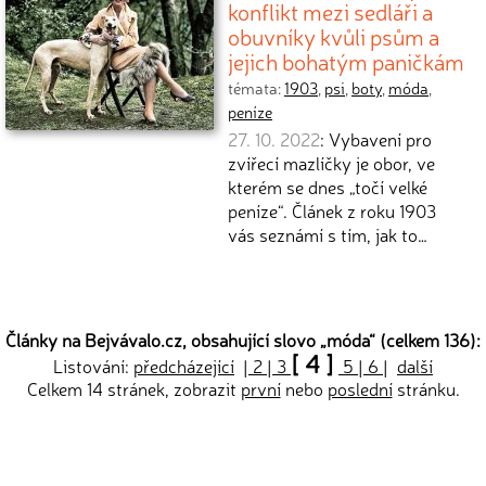
konflikt mezi sedláři a
obuvníky kvůli psům a
jejich bohatým paničkám
témata:
1903
,
psi
,
boty
,
móda
,
peníze
27. 10. 2022
: Vybavení pro
zvířecí mazlíčky je obor, ve
kterém se dnes „točí velké
peníze“. Článek z roku 1903
vás seznámí s tím, jak to…
Články na Bejvávalo.cz, obsahující slovo „
móda
“ (celkem 136):
[ 4 ]
Listování:
předcházející
|
2
|
3
5
|
6
|
další
Celkem 14 stránek, zobrazit
první
nebo
poslední
stránku.