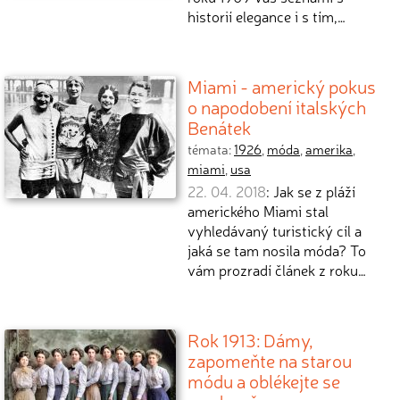
historií elegance i s tím,…
Miami - americký pokus
o napodobení italských
Benátek
témata:
1926
,
móda
,
amerika
,
miami
,
usa
22. 04. 2018
: Jak se z pláží
amerického Miami stal
vyhledávaný turistický cíl a
jaká se tam nosila móda? To
vám prozradí článek z roku…
Rok 1913: Dámy,
zapomeňte na starou
módu a oblékejte se