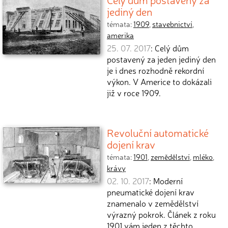
jediný den
témata:
1909
,
stavebnictví
,
amerika
25. 07. 2017
: Celý dům
postavený za jeden jediný den
je i dnes rozhodně rekordní
výkon. V Americe to dokázali
již v roce 1909.
Revoluční automatické
dojení krav
témata:
1901
,
zemědělství
,
mléko
,
krávy
02. 10. 2017
: Moderní
pneumatické dojení krav
znamenalo v zemědělství
výrazný pokrok. Článek z roku
1901 vám jeden z těchto…