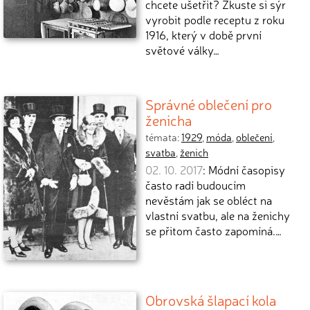
chcete ušetřit? Zkuste si sýr
vyrobit podle receptu z roku
1916, který v době první
světové války…
Správné oblečení pro
ženicha
témata:
1929
,
móda
,
oblečení
,
svatba
,
ženich
02. 10. 2017
: Módní časopisy
často radí budoucím
nevěstám jak se obléct na
vlastní svatbu, ale na ženichy
se přitom často zapomíná.…
Obrovská šlapací kola