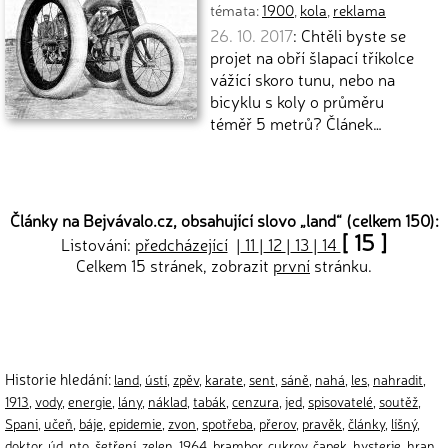
témata:
1900
,
kola
,
reklama
26. 10. 2017
: Chtěli byste se
projet na obří šlapací tříkolce
vážící skoro tunu, nebo na
bicyklu s koly o průměru
téměř 5 metrů? Článek…
Články na Bejvávalo.cz, obsahující slovo „
land
“ (celkem 150):
[ 15 ]
Listování:
předcházející
|
11
|
12
|
13
|
14
Celkem 15 stránek, zobrazit
první
stránku.
Historie hledání:
land
,
ústí
,
zpěv
,
karate
,
sent
,
sáně
,
nahá
,
les
,
nahradit
,
1913
,
vody
,
energie
,
lány
,
náklad
,
tabák
,
cenzura
,
jed
,
spisovatelé
,
soutěž
,
Spani
,
učeň
,
báje
,
epidemie
,
zvon
,
spotřeba
,
přerov
,
pravěk
,
články
,
líšný
,
doktor
,
úd
,
nto
,
šetření
,
zelen
,
1964
,
brambor
,
cukrov
,
čapek
,
hysterie
,
hran
,