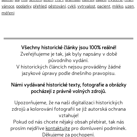
vánoce
,
poplatky
,
přehled
,
pěstování
,
cykli
,
vytrvalost
,
pacient
,
mléko
,
uzen
,
méřeni
Všechny historické články jsou 100% reálné!
Zveřejňujeme je tak, jak byly napsány v době
původního vydání.
V historických článcích nejsou prováděny žádné
jazykové úpravy podle dnešního pravopisu.
Námi vydávané historické texty, fotografie a obrázky
pocházejí z právně volných zdrojů.
Upozorňujeme, že na naši digitalizaci historických
zdrojů a kolorování fotografií se již autorská ochrana
vztahuje!
Pokud od nás chcete nějaký obsah přebírat, tak nás
prosím nejdříve
kontaktujte
pro domluvení podmínek.
Děkujeme za pochopení.