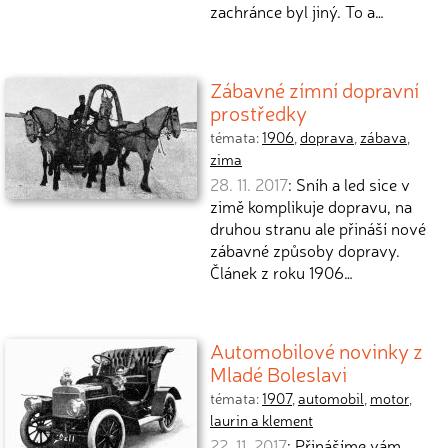
zachránce byl jiný. To a…
Zábavné zímní dopravní
prostředky
témata:
1906
,
doprava
,
zábava
,
zima
28. 11. 2017
: Sníh a led sice v
zimě komplikuje dopravu, na
druhou stranu ale přináší nové
zábavné způsoby dopravy.
Článek z roku 1906…
Automobilové novinky z
Mladé Boleslavi
témata:
1907
,
automobil
,
motor
,
laurin a klement
22. 11. 2017
: Přinášíme vám