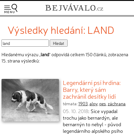
Výsledky hledání: LAND
Hledanému výrazu „
land
“ odpovídá celkem 150 článků, zobrazena
15. strana výsledků:
Legendární psí hrdina:
Barry, který sám
zachránil desítky lidí
témata:
1903
,
alpy
,
pes
,
záchrana
05. 10. 2018
: Sice vypadal
trochu jako bernardýn, ale
bernarnýn to nebyl - původ
legendárního alpského psího