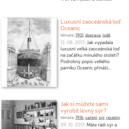
Luxusní zaoceánská loď
Oceanic
témata:
1901
,
doprava
,
lodě
13. 08. 2017
: Jak vypadala
luxusní velká zaoceánská loď
na začátku minulého století?
Podrobný popis velkého
parníku Oceanic přináší…
Jak si můžete sami
vyrobit levný sýr?
témata:
1916
,
vaření
,
sýr
,
recepty
09. 10. 2017
: Máte rádi sýr a