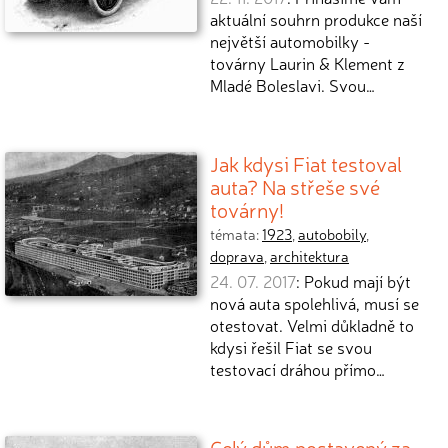
aktuální souhrn produkce naší
největší automobilky -
továrny Laurin & Klement z
Mladé Boleslavi. Svou…
Jak kdysi Fiat testoval
auta? Na střeše své
továrny!
témata:
1923
,
autobobily
,
doprava
,
architektura
24. 07. 2017
: Pokud mají být
nová auta spolehlivá, musí se
otestovat. Velmi důkladně to
kdysi řešil Fiat se svou
testovací dráhou přímo…
Celý dům postavený za