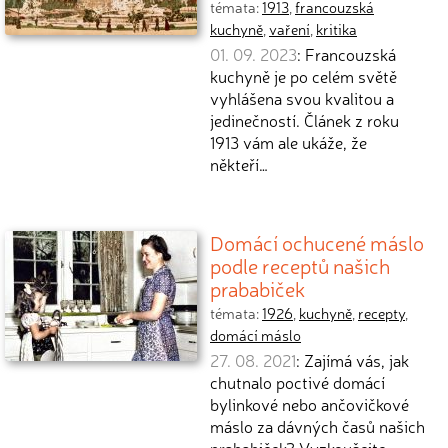
témata:
1913
,
francouzská
kuchyně
,
vaření
,
kritika
01. 09. 2023
: Francouzská
kuchyně je po celém světě
vyhlášena svou kvalitou a
jedinečností. Článek z roku
1913 vám ale ukáže, že
někteří…
Domácí ochucené máslo
podle receptů našich
prababiček
témata:
1926
,
kuchyně
,
recepty
,
domácí máslo
27. 08. 2021
: Zajímá vás, jak
chutnalo poctivé domácí
bylinkové nebo ančovičkové
máslo za dávných časů našich