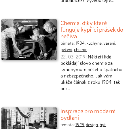
prababiček? Vyzkoušejte…
Chemie, díky které
funguje kypřící prášek do
pečiva
témata:
1904
,
kuchyně
,
vaření
,
pečení
,
chemie
22. 03. 2019
: Někteří lidé
pokládají slovo chemie za
synonymum něčeho špatného
a nebezpečného. Jak vám
ukáže článek z roku 1904, tak
bez…
Inspirace pro moderní
bydlení
témata:
1929
,
design
,
byt
,