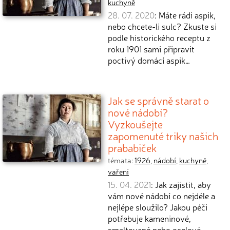
kuchyně
28. 07. 2020
: Máte rádi aspik,
nebo chcete-li sulc? Zkuste si
podle historického receptu z
roku 1901 sami připravit
poctivý domácí aspik…
Jak se správně starat o
nové nádobí?
Vyzkoušejte
zapomenuté triky našich
prababiček
témata:
1926
,
nádobí
,
kuchyně
,
vaření
15. 04. 2021
: Jak zajistit, aby
vám nové nádobí co nejdéle a
nejlépe sloužilo? Jakou péči
potřebuje kameninové,
smaltované nebo ocelové…