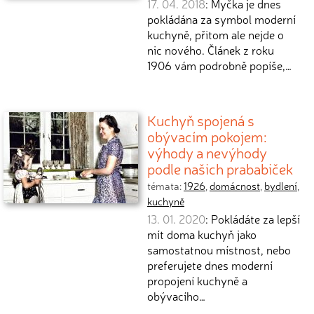
17. 04. 2018
: Myčka je dnes
pokládána za symbol moderní
kuchyně, přitom ale nejde o
nic nového. Článek z roku
1906 vám podrobně popíše,…
Kuchyň spojená s
obývacím pokojem:
výhody a nevýhody
podle našich prababiček
témata:
1926
,
domácnost
,
bydlení
,
kuchyně
13. 01. 2020
: Pokládáte za lepší
mít doma kuchyň jako
samostatnou místnost, nebo
preferujete dnes moderní
propojení kuchyně a
obývacího…