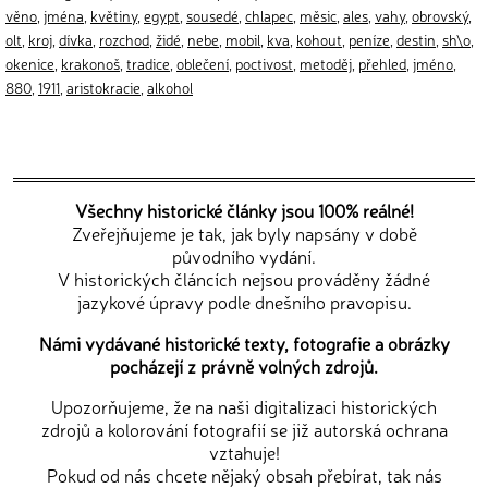
věno
,
jména
,
květiny
,
egypt
,
sousedé
,
chlapec
,
měsic
,
ales
,
vahy
,
obrovský
,
olt
,
kroj
,
dívka
,
rozchod
,
židé
,
nebe
,
mobil
,
kva
,
kohout
,
peníze
,
destin
,
sh\o
,
okenice
,
krakonoš
,
tradice
,
oblečení
,
poctivost
,
metoděj
,
přehled
,
jméno
,
880
,
1911
,
aristokracie
,
alkohol
Všechny historické články jsou 100% reálné!
Zveřejňujeme je tak, jak byly napsány v době
původního vydání.
V historických článcích nejsou prováděny žádné
jazykové úpravy podle dnešního pravopisu.
Námi vydávané historické texty, fotografie a obrázky
pocházejí z právně volných zdrojů.
Upozorňujeme, že na naši digitalizaci historických
zdrojů a kolorování fotografií se již autorská ochrana
vztahuje!
Pokud od nás chcete nějaký obsah přebírat, tak nás