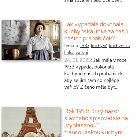
Jak vypadala dokonalá
kuchyňská linka za časů
našich prababiček?
témata:
1933
,
kuchyně
,
kuchyňská
linka
,
vaření
24. 01. 2023
: Jak měla v roce
1933 vypadat dokonalá
kuchyně našich prababiček,
aby se jim tam co nejlépe
vařilo? Z čeho měla být…
Rok 1913: Drzý názor
slavného spisovatele na
„vyhlášenou“
francouzskou kuchyni