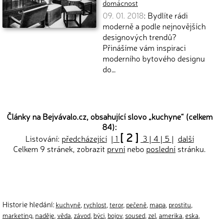
domácnost
09. 01. 2018
: Bydlíte rádi
moderně a podle nejnovějších
designových trendů?
Přinášíme vám inspiraci
moderního bytového designu
do…
Články na Bejvávalo.cz, obsahující slovo „
kuchyne
“ (celkem
84):
[ 2 ]
Listování:
předcházející
|
1
3
|
4
|
5
|
další
Celkem 9 stránek, zobrazit
první
nebo
poslední
stránku.
Historie hledání:
kuchyně
,
rychlost
,
teror
,
pečeně
,
mapa
,
prostitu
,
marketing
,
naděje
,
věda
,
závod
,
býci
,
bojov
,
soused
,
zel
,
amerika
,
eska
,