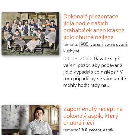
Dokonalá prezentace
jídla podle našich
prababiček aneb krásné
jídlo chutná nejlépe
témata:
1905
,
vaření
,
servírování
,
kuchyně
03. 08. 2020
: Dáváte si při
vaření pozor, aby podávané
jídlo vypadalo co nejlépe? V
tom případě by se vám určitě
mohly hodit rady na…
Zapomenutý recept na
dokonalý aspik, který
chutná i léčí
témata:
1901
,
recept
,
aspik
,