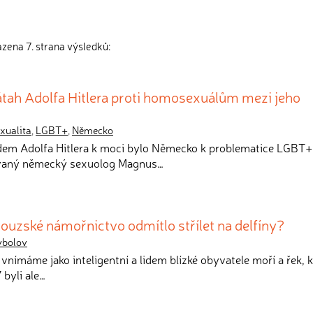
zena 7. strana výsledků:
átah Adolfa Hitlera proti homosexuálům mezi jeho
xualita
,
LGBT+
,
Německo
odem Adolfa Hitlera k moci bylo Německo k problematice LGBT+
vaný německý sexuolog Magnus…
ouzské námořnictvo odmítlo střílet na delfíny?
ybolov
 vnímáme jako inteligentní a lidem blízké obyvatele moří a řek, k
 byli ale…