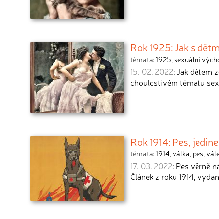
Rok 1925: Jak s dětm
témata:
1925
,
sexuální vých
15. 02. 2022
: Jak dětem 
choulostivém tématu sex
Rok 1914: Pes, jedin
témata:
1914
,
válka
,
pes
,
vále
17. 03. 2022
: Pes věrně n
Článek z roku 1914, vyda