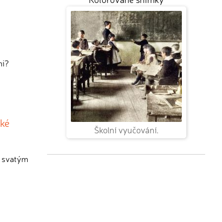
mi?
ské
Školní vyučování.
e svatým