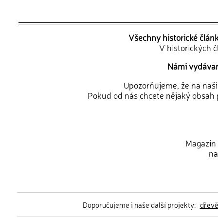
Všechny historické člán
V historických 
Námi vydávané
Upozorňujeme, že na naši d
Pokud od nás chcete nějaký obsah p
Magazín 
na
Doporučujeme i naše další projekty:
dřev