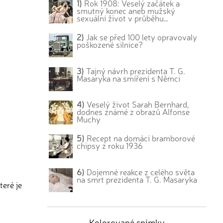
1)
Rok 1908: Veselý začátek a
smutný konec aneb mužský
sexuální život v průběhu…
2)
Jak se před 100 lety opravovaly
poškozené silnice?
3)
Tajný návrh prezidenta T. G.
Masaryka na smíření s Němci
4)
Veselý život Sarah Bernhard,
dodnes známé z obrazů Alfonse
Muchy
5)
Recept na domácí bramborové
chipsy z roku 1936
6)
Dojemné reakce z celého světa
na smrt prezidenta T. G. Masaryka
teré je
Kolorované snímky