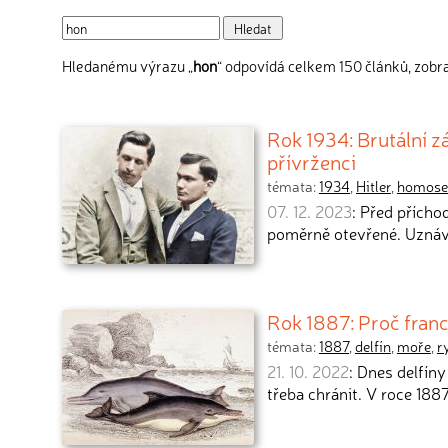
Hledanému výrazu „
hon
“ odpovídá celkem 150 článků, zobra
Rok 1934: Brutální z
přívrženci
témata:
1934
,
Hitler
,
homose
07. 12. 2023
: Před přích
poměrně otevřené. Uzná
Rok 1887: Proč franc
témata:
1887
,
delfín
,
moře
,
r
21. 10. 2022
: Dnes delfíny
třeba chránit. V roce 1887