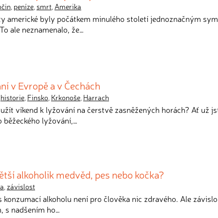
očin
,
peníze
,
smrt
,
Amerika
áty americké byly počátkem minulého století jednoznačným sy
To ale neznamenalo, že…
ání v Evropě a v Čechách
,
historie
,
Finsko
,
Krkonoše
,
Harrach
yužít víkend k lyžování na čerstvě zasněžených horách? Ať už js
o běžeckého lyžování,…
 větší alkoholik medvěd, pes nebo kočka?
ta
,
závislost
 s konzumací alkoholu není pro člověka nic zdravého. Ale závislo
m, s nadšením ho…