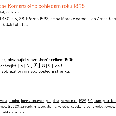
Amose Komenského pohledem roku 1898
tel
,
vzdělání
d 430 lety, 28. března 1592, se na Moravě narodil Jan Amos K
). Jak tohoto…
cz, obsahující slovo „
hon
“ (celkem 150):
[ 7 ]
cházející
|
5
|
6
8
|
9
|
další
, zobrazit
první
nebo
poslední
stránku.
voda
,
alkohol
,
korespondence
,
pull
,
dest
,
nemocnice
,
1929
,
SIG
,
dům
,
podnikán
moc
,
tři
,
320
,
zahrady
,
rna
,
socialismu
,
válečné
,
čapek
,
narodni
,
rudolf
,
ovoce
,
aviatika
,
cukrovar