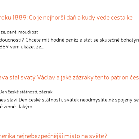
roku 1889: Co je nejhorší daň a kudy vede cesta ke
íze
,
daně
,
moudrost
budoucnosti? Chcete mít hodně peněz a stát se skutečně bohatý
 1889 vám ukáže, že…
ava stal svatý Václav a jaké zázraky tento patron če
Den české státnosti
,
zázrak
dnes slaví Den české státnosti, svátek neodmyslitelně spojený s
ké země. Jakým…
merika nejnebezpečnější místo na světě?