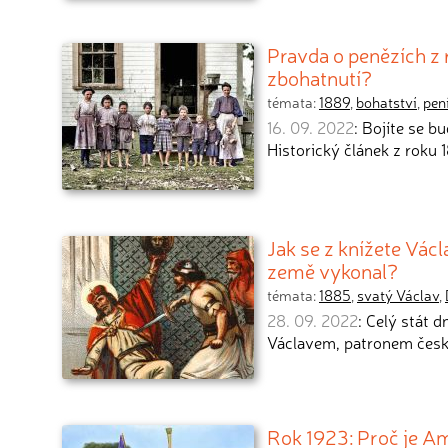
Pravda o penězích z 
zbohatnutí?
témata:
1889
,
bohatství
,
pen
16. 09. 2022
: Bojíte se 
Historický článek z roku
Jak se z knížete Václ
země vykonal?
témata:
1885
,
svatý Václav
,
28. 09. 2022
: Celý stát 
Václavem, patronem čes
Rok 1923: Proč je A