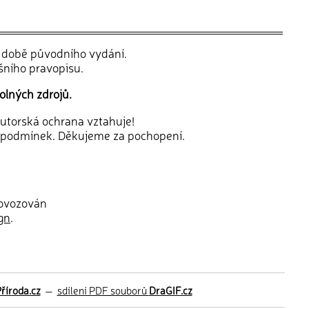
v době původního vydání.
šního pravopisu.
olných zdrojů.
 autorská ochrana vztahuje!
 podmínek. Děkujeme za pochopení.
rovozován
gn
.
říroda.cz
—
sdílení PDF souborů
DraGIF.cz