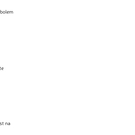
mbolem
te
st na