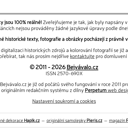
ky jsou 100% reálné!
Zveřejňujeme je tak, jak byly napsány 
článcích nejsou prováděny žádné jazykové úpravy podle dne
 historické texty, fotografie a obrázky pocházejí z právně v
igitalizaci historických zdrojů a kolorování fotografií se již
řebírat, tak nás prosím nejdříve
kontaktujte
pro domluvení
© 2011 - 2026
Bejvávalo.cz
ISSN 2570-690X
Bejvávalo.cz je již od počátů svého fungování v roce 2011 p
 originálním redakčním systému z dílny
Perpetum
web desi
Nastavení soukromí a cookies
ěné dekorace
Hapík.cz
—
originální samolepky
Pieris.cz
—
magazín
P