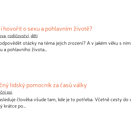
i hovořit o sexu a pohlavním životě?
ova
,
rodičovství
,
děti
zodpovědět otázky na téma jejich zrození? A v jakém věku s nim
u a pohlavního života…
ečný lidský pomocník za časů války
ční psi
ásleduje člověka všude tam, kde je to potřeba. Včetně cesty do 
ný krátce po…