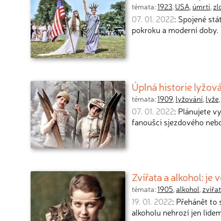
témata:
1923
,
USA
,
úmrtí
,
zl
07. 01. 2022
: Spojené st
pokroku a moderní doby. 
Úplná historie lyžov
témata:
1909
,
lyžování
,
lyže
07. 01. 2022
: Plánujete v
fanoušci sjezdového neb
Zvířata a alkohol: je
témata:
1905
,
alkohol
,
zvířa
19. 01. 2022
: Přehánět to
alkoholu nehrozí jen lide